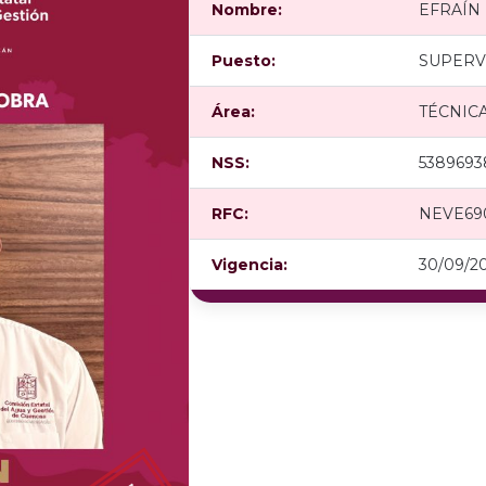
Nombre:
EFRAÍN 
Puesto:
SUPERV
Área:
TÉCNIC
NSS:
5389693
RFC:
NEVE69
Vigencia:
30/09/2