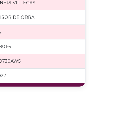
NERI VILLEGAS
ISOR DE OBRA
A
801-5
0730AW5
027