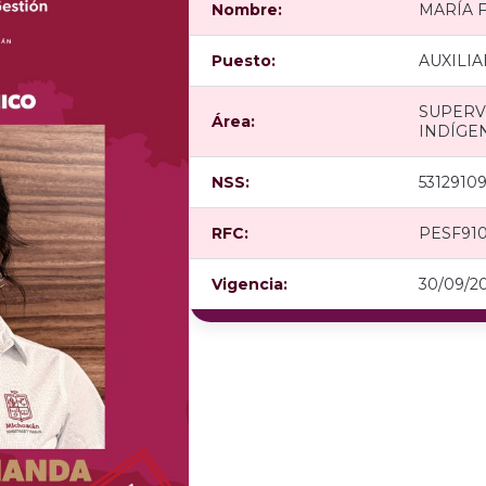
Nombre:
MARÍA 
Puesto:
AUXILIA
SUPERV
Área:
INDÍGE
NSS:
53129109
RFC:
PESF910
Vigencia:
30/09/2