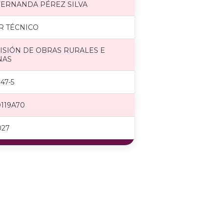
FERNANDA PÉREZ SILVA
R TÉCNICO
ISIÓN DE OBRAS RURALES E
NAS
47-5
119A70
027