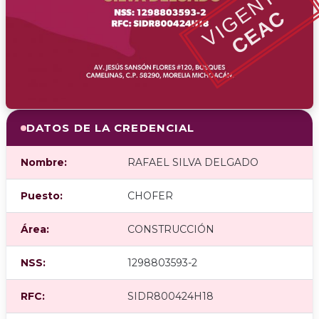
VIGENTE
CEAC
DATOS DE LA CREDENCIAL
Nombre:
RAFAEL SILVA DELGADO
Puesto:
CHOFER
Área:
CONSTRUCCIÓN
NSS:
1298803593-2
RFC:
SIDR800424H18